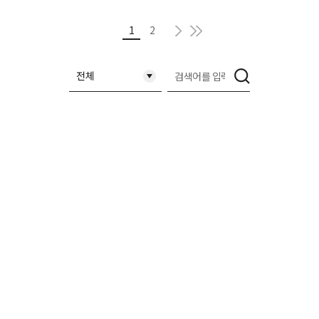
다음
현재 페이지
마지막
1
2
축소됨
검
전체
색