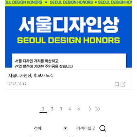
서울디자인상, 후보자 모집
등록일
2026-06-17
다음
현재 페이지
마지막
1
2
3
4
5
축소됨
전체
검
색