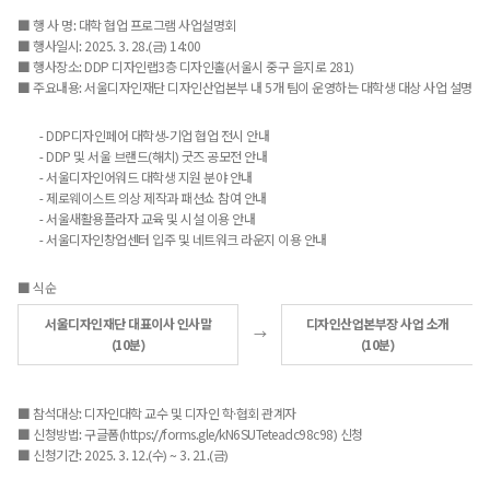
■ 행 사 명: 대학 협업 프로그램 사업설명회
■ 행사일시: 2025. 3. 28.(금) 14:00
■ 행사장소: DDP 디자인랩3층 디자인홀(서울시 중구 을지로 281)
■ 주요내용: 서울디자인재단 디자인산업본부 내 5개 팀이 운영하는 대학생 대상 사업 설명
- DDP디자인페어 대학생-기업 협업 전시 안내
- DDP 및 서울 브랜드(해치) 굿즈 공모전 안내
- 서울디자인어워드 대학생 지원 분야 안내
- 제로웨이스트 의상 제작과 패션쇼 참여 안내
- 서울새활용플라자 교육 및 시설 이용 안내
- 서울디자인창업센터 입주 및 네트워크 라운지 이용 안내
■ 식순
식순 표 - 서울디자인재단 대표이사 인사말, 디자인사업본부장 사업 전
서울디자인재단 대표이사 인사말
디자인산업본부장 사업 소개
(10분)
(10분)
다
음
■ 참석대상: 디자인대학 교수 및 디자인 학·협회 관계자
■ 신청방법: 구글폼(
https://forms.gle/kN6SUTeteadc98c98
) 신청
■ 신청기간: 2025. 3. 12.(수) ~ 3. 21.(금)