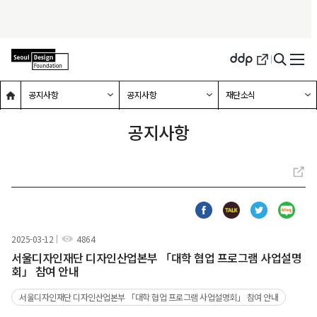
메인홈으로 이동
하위메뉴 확장하기
하위메뉴 확장하기
하위메뉴 확장하기
공지사항
공지사항
재단소식
공지사항
페
카
트
블
이
카
위
로
스
오
터
그
2025-03-12
4864
조회수
북
톡
서울디자인재단 디자인산업본부 「대학 협업 프로그램 사업설명
회」 참여 안내
서울디자인재단 디자인산업본부 「대학 협업 프로그램 사업설명회」 참여 안내