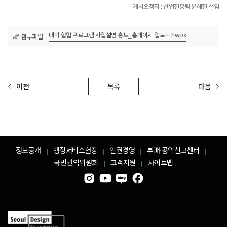
게시요청자 : 산업진흥팀 윤혜진 선임
대학 협업 프로그램 사업설명 홍보_홈페이지 업로드.hwpx
첨부파일
목록
이전
다음
정보공개
행정서비스헌장
인권경영
부패·공익신고센터
국민권익위원회
고객지원
사이트맵