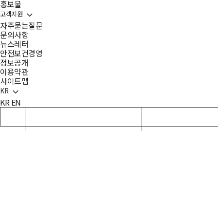
홍보물
고객지원
자주묻는질문
문의사항
뉴스레터
안전보건경영
정보공개
이용약관
사이트맵
KR
KR
EN
메인홈으로 이동
하위메뉴 확장하기
하위메뉴 확장하기
아카이브
사업소개