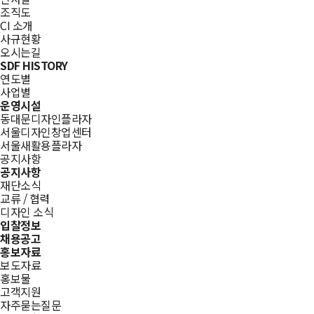
조직도
CI 소개
사규현황
오시는길
SDF HISTORY
연도별
사업별
운영시설
동대문디자인플라자
서울디자인창업센터
서울새활용플라자
공지사항
공지사항
재단소식
교류 / 협력
디자인 소식
입찰정보
채용공고
홍보자료
보도자료
홍보물
고객지원
자주묻는질문