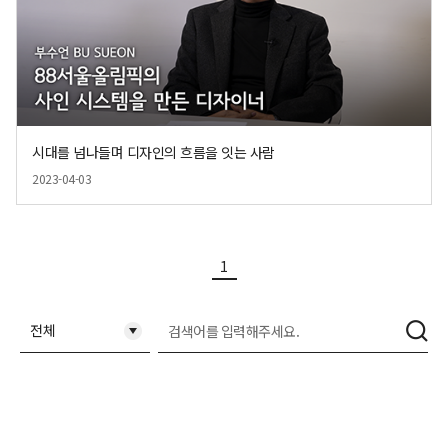
시대를 넘나들며 디자인의 흐름을 잇는 사람
2023-04-03
현재 페이지
1
축소됨
검
전체
색