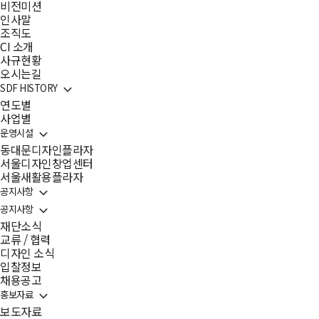
비전미션
인사말
조직도
CI 소개
사규현황
오시는길
SDF HISTORY
연도별
사업별
운영시설
동대문디자인플라자
서울디자인창업센터
서울새활용플라자
공지사항
공지사항
재단소식
교류 / 협력
디자인 소식
입찰정보
채용공고
홍보자료
보도자료