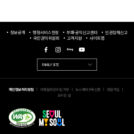
정보공개
행정서비스헌장
부패·공익신고센터
인권침해신고
국민권익위원회
고객지원
사이트맵
facebook
blog
youtube
축소됨
FAMILY SITE
개인정보처리방침
이메일무단수집 거부
뉴스레터구독신청
회원가입
오시는 길