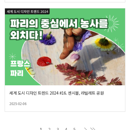
세계 도시 디자인 트렌드 2024 #16. 센시블, 라빌레트 공원
2025-02-06
등록일
다음
현재 페이지
마지막
1
2
3
4
5