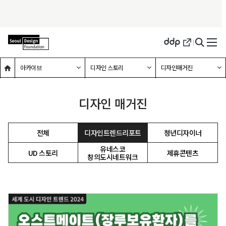
메인홈으로 이동
하위메뉴 확장하기
하위메뉴 확장하기
하위메뉴 확장하기
아카이브
디자인 스토리
디자인매거진
디자인 매거진
전체
디자인트렌드리포트
청년디자이너
선택됨
유네스코
UD 스토리
제휴콘텐츠
창의도시네트워크