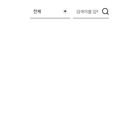
축소됨
검
전체
색