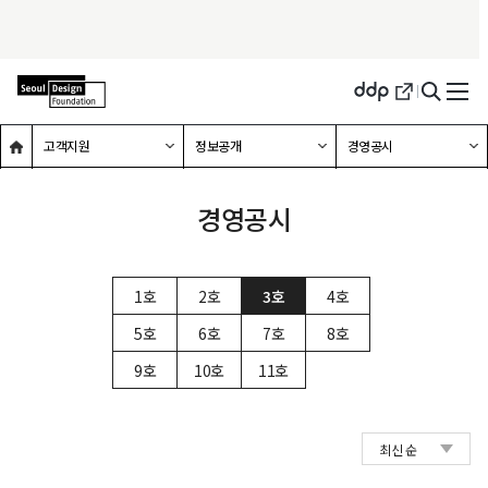
메인홈으로 이동
하위메뉴 확장하기
하위메뉴 확장하기
하위메뉴 확장하기
고객지원
정보공개
경영공시
경영공시
선택됨
1호
2호
3호
4호
5호
6호
7호
8호
9호
10호
11호
축소됨
최신 순