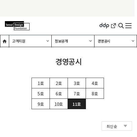
메인홈으로 이동
하위메뉴 확장하기
하위메뉴 확장하기
하위메뉴 확장하기
고객지원
정보공개
경영공시
경영공시
1호
2호
3호
4호
5호
6호
7호
8호
선택됨
9호
10호
11호
축소됨
최신 순