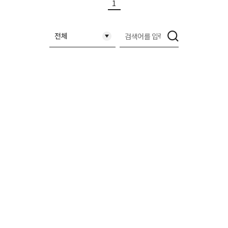
1
축소됨
검
전체
색